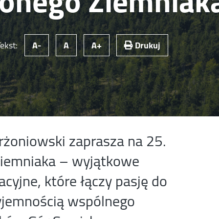
zonego Ziemniak
Tekst:
A-
A
A+
Drukuj
rżoniowski zaprasza na 25.
Ziemniaka – wyjątkowe
cyjne, które łączy pasję do
yjemnością wspólnego