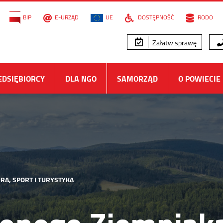
BIP
E-URZĄD
UE
DOSTĘPNOŚĆ
RODO
Załatw sprawę
EDSIĘBIORCY
DLA NGO
SAMORZĄD
O POWIECIE
RA, SPORT I TURYSTYKA