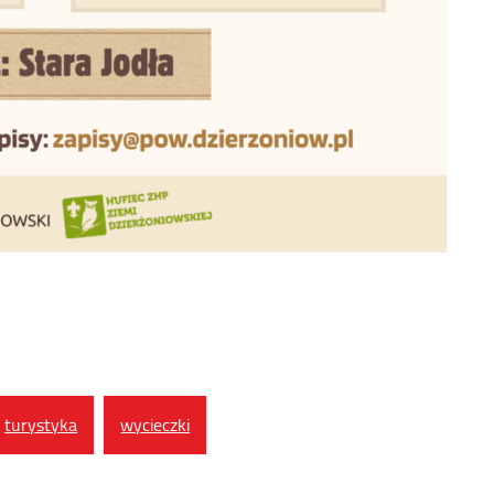
turystyka
wycieczki