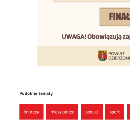
Podobne tematy
imprezy
mieszkaniec
powiat
sport