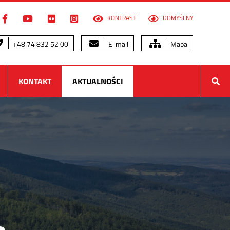
KONTRAST
DOMYŚLNY
+48 74 832 52 00
E-mail
Mapa
KONTAKT
AKTUALNOŚCI