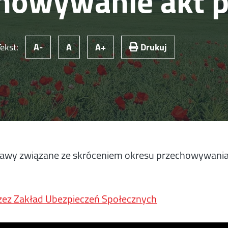
chowywanie akt 
Tekst:
A-
A
A+
Drukuj
ustawy związane ze skróceniem okresu przechowywani
ez Zakład Ubezpieczeń Społecznych