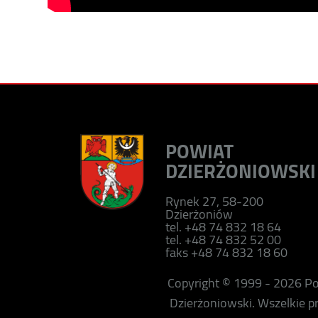
POWIAT
DZIERŻONIOWSKI
Rynek 27, 58-200
Dzierżoniów
tel. +48 74 832 18 64
tel. +48 74 832 52 00
faks +48 74 832 18 60
Copyright © 1999 - 2026 P
Dzierżoniowski. Wszelkie 