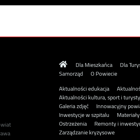
Dla Mieszkańca
Dla Tury
Samorząd
O Powiecie
Aktualności edukacja
Aktualnoś
Aktualności kultura, sport i turyst
Galeria zdjęć
Innowacyjny powi
Inwestycje w szpitalu
Materiał
Ostrzeżenia
Remonty i inwesty
owiat
Zarządzanie kryzysowe
prawa