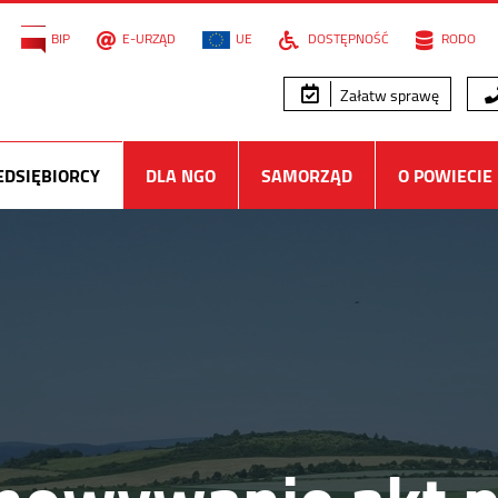
BIP
E-URZĄD
UE
DOSTĘPNOŚĆ
RODO
Załatw sprawę
EDSIĘBIORCY
DLA NGO
SAMORZĄD
O POWIECIE