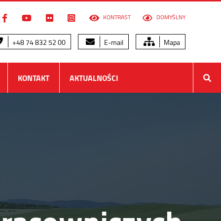
KONTRAST
DOMYŚLNY
+48 74 832 52 00
E-mail
Mapa
KONTAKT
AKTUALNOŚCI