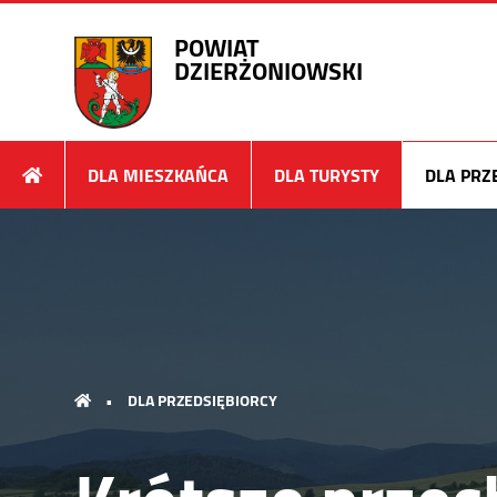
POWIAT
DZIERŻONIOWSKI
DLA MIESZKAŃCA
DLA TURYSTY
DLA PRZ
•
DLA PRZEDSIĘBIORCY