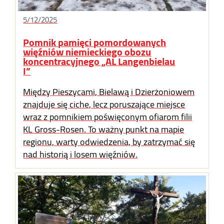
5/12/2025
Pomnik pamięci pomordowanych
więźniów niemieckiego obozu
koncentracyjnego „AL Langenbielau
I”
Między Pieszycami, Bielawą i Dzierżoniowem
znajduje się ciche, lecz poruszające miejsce
wraz z pomnikiem poświęconym ofiarom filii
KL Gross-Rosen. To ważny punkt na mapie
regionu, warty odwiedzenia, by zatrzymać się
nad historią i losem więźniów.