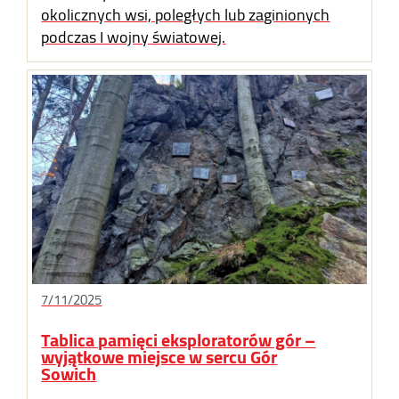
okolicznych wsi, poległych lub zaginionych
podczas I wojny światowej.
7/11/2025
Tablica pamięci eksploratorów gór –
wyjątkowe miejsce w sercu Gór
Sowich