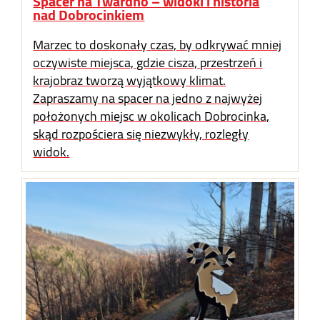
Spacer na Twardno – widoki i historia
nad Dobrocinkiem
Marzec to doskonały czas, by odkrywać mniej
oczywiste miejsca, gdzie cisza, przestrzeń i
krajobraz tworzą wyjątkowy klimat.
Zapraszamy na spacer na jedno z najwyżej
położonych miejsc w okolicach Dobrocinka,
skąd rozpościera się niezwykły, rozległy
widok.