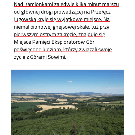
Nad Kamionkami zaledwie kilka minut marszu
od głównej drogi prowadzącej na Przełęcz
Jugowską kryje się wyjątkowe miejsce. Na
niemal pionowej gnejsowej skale, tuż przy
pierwszym ostrym zakręcie, znajduje się
Miejsce Pamięci Eksploratorów Gór
poświęcone ludziom, którzy związali swoje
życie z Górami Sowimi.