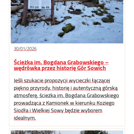
30/01/2026
Ścieżka im. Bogdana Grabowskiego –
wędrówka przez historię Gór Sowich
Jeśli szukacie propozycji wycieczki łączącej
piękno przyrody, historię i autentyczną górską
atmosferę, ścieżka im. Bogdana Grabowskiego
prowadząca z Kamionek w kierunku Koziego
Siodła i Wielkiej Sowy będzie wyborem
idealnym.