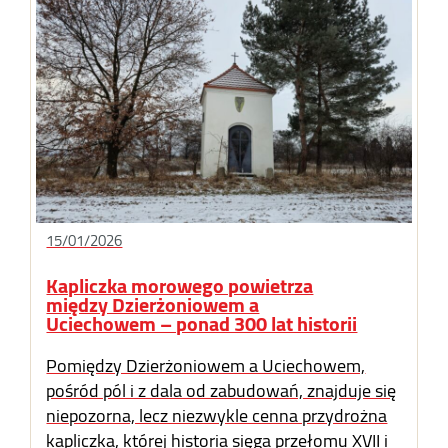
15/01/2026
Kapliczka morowego powietrza
między Dzierżoniowem a
Uciechowem – ponad 300 lat historii
Pomiędzy Dzierżoniowem a Uciechowem,
pośród pól i z dala od zabudowań, znajduje się
niepozorna, lecz niezwykle cenna przydrożna
kapliczka, której historia sięga przełomu XVII i