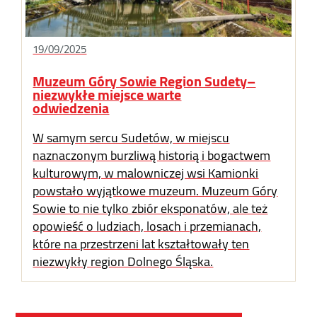
19/09/2025
Muzeum Góry Sowie Region Sudety–
niezwykłe miejsce warte
odwiedzenia
W samym sercu Sudetów, w miejscu
naznaczonym burzliwą historią i bogactwem
kulturowym, w malowniczej wsi Kamionki
powstało wyjątkowe muzeum. Muzeum Góry
Sowie to nie tylko zbiór eksponatów, ale też
opowieść o ludziach, losach i przemianach,
które na przestrzeni lat kształtowały ten
niezwykły region Dolnego Śląska.