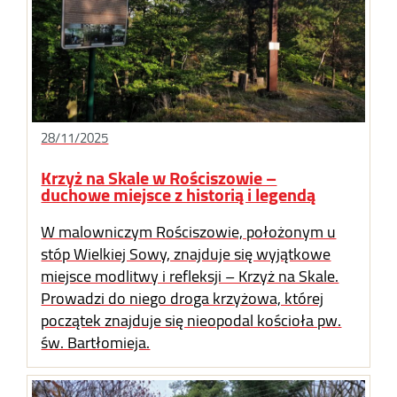
28/11/2025
Krzyż na Skale w Rościszowie –
duchowe miejsce z historią i legendą
W malowniczym Rościszowie, położonym u
stóp Wielkiej Sowy, znajduje się wyjątkowe
miejsce modlitwy i refleksji – Krzyż na Skale.
Prowadzi do niego droga krzyżowa, której
początek znajduje się nieopodal kościoła pw.
św. Bartłomieja.