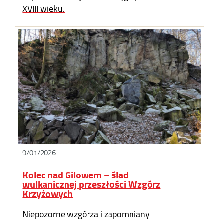
XVIII wieku.
9/01/2026
Kolec nad Gilowem – ślad
wulkanicznej przeszłości Wzgórz
Krzyżowych
Niepozorne wzgórza i zapomniany