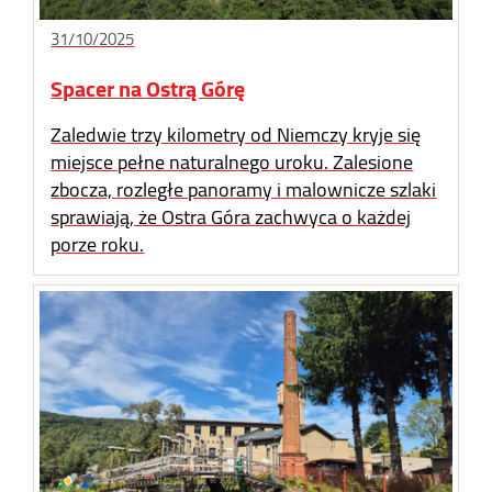
31/10/2025
Spacer na Ostrą Górę
Zaledwie trzy kilometry od Niemczy kryje się
miejsce pełne naturalnego uroku. Zalesione
zbocza, rozległe panoramy i malownicze szlaki
sprawiają, że Ostra Góra zachwyca o każdej
porze roku.