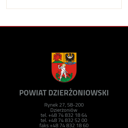
POWIAT DZIERŻONIOWSKI
Rynek 27, 58-200
Dzierżoniów
tel. +48 74 832 18 64
tel. +48 74 832 52 00
faks +48 74 832 18 60