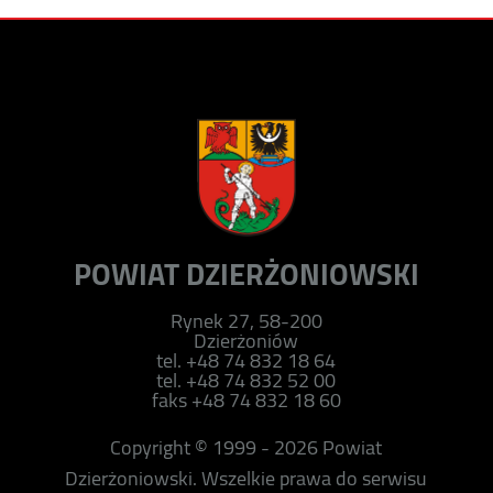
POWIAT DZIERŻONIOWSKI
Rynek 27, 58-200
Dzierżoniów
tel. +48 74 832 18 64
tel. +48 74 832 52 00
faks +48 74 832 18 60
Copyright © 1999 - 2026 Powiat
Dzierżoniowski. Wszelkie prawa do serwisu