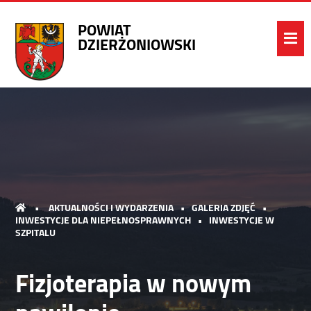
POWIAT
DZIERŻONIOWSKI
•
AKTUALNOŚCI I WYDARZENIA
•
GALERIA ZDJĘĆ
•
INWESTYCJE DLA NIEPEŁNOSPRAWNYCH
•
INWESTYCJE W
SZPITALU
Fizjoterapia w nowym