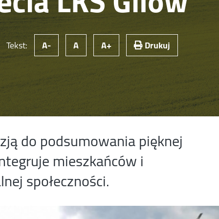
lecia LKS Gilów
Tekst:
A-
A
A+
Drukuj
azją do podsumowania pięknej
 integruje mieszkańców i
lnej społeczności.