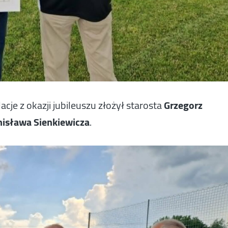
cje z okazji jubileuszu złożył starosta
Grzegorz
nisława Sienkiewicza
.