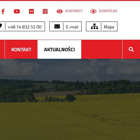
KONTRAST
DOMYŚLNY
+48 74 832 52 00
E-mail
Mapa
KONTAKT
AKTUALNOŚCI