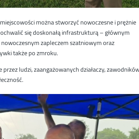
ej miejscowości można stworzyć nowoczesne i prężnie
pochwalić się doskonałą infrastrukturą – głównym
ią, nowoczesnym zapleczem szatniowym oraz
grywki także po zmroku.
e przez ludzi, zaangażowanych działaczy, zawodników
łeczność.