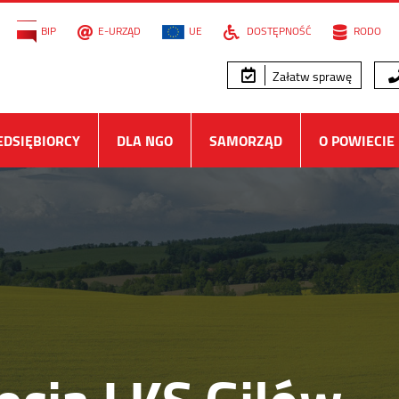
BIP
E-URZĄD
UE
DOSTĘPNOŚĆ
RODO
Załatw sprawę
EDSIĘBIORCY
DLA NGO
SAMORZĄD
O POWIECIE