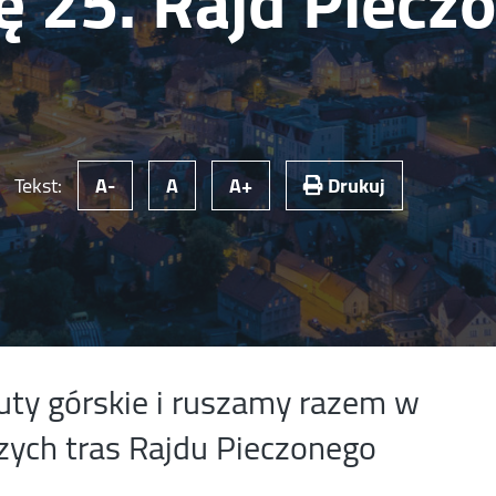
lę 25. Rajd Piecz
Tekst:
A-
A
A+
Drukuj
buty górskie i ruszamy razem w
zych tras Rajdu Pieczonego