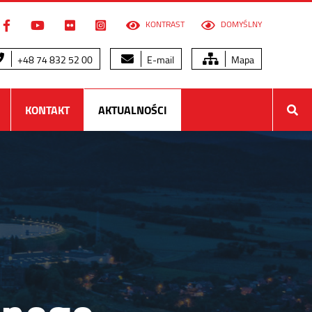
KONTRAST
DOMYŚLNY
+48 74 832 52 00
E-mail
Mapa
KONTAKT
AKTUALNOŚCI