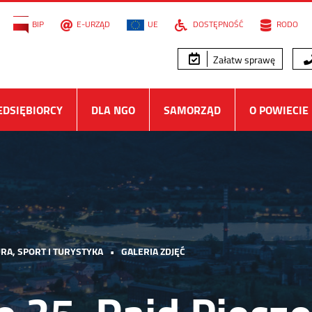
BIP
E-URZĄD
UE
DOSTĘPNOŚĆ
RODO
Załatw sprawę
EDSIĘBIORCY
DLA NGO
SAMORZĄD
O POWIECIE
RA, SPORT I TURYSTYKA
•
GALERIA ZDJĘĆ