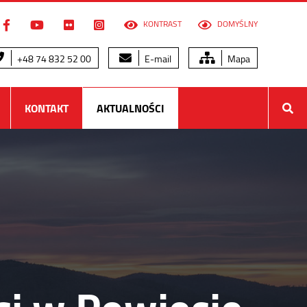
KONTRAST
DOMYŚLNY
+48 74 832 52 00
E-mail
Mapa
KONTAKT
AKTUALNOŚCI