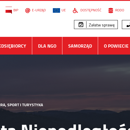
BIP
E-URZĄD
UE
DOSTĘPNOŚĆ
RODO
Załatw sprawę
EDSIĘBIORCY
DLA NGO
SAMORZĄD
O POWIECIE
RA, SPORT I TURYSTYKA