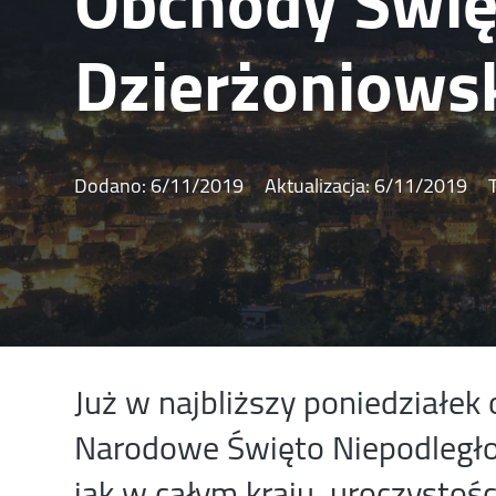
Obchody Świę
Dzierżoniows
Dodano:
6/11/2019
Aktualizacja:
6/11/2019
Już w najbliższy poniedziałek
Narodowe Święto Niepodległo
jak w całym kraju, uroczystoś