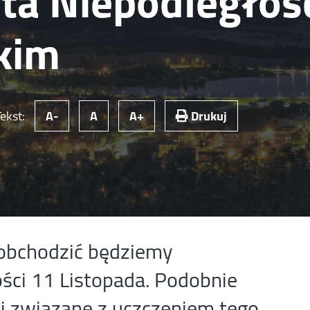
ta Niepodległośc
kim
Tekst:
A-
A
A+
Drukuj
 obchodzić będziemy
ści 11 Listopada. Podobnie
ci związane z uczczeniem tego