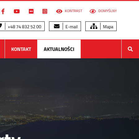
KONTRAST
DOMYŚLNY
+48 74 832 52 00
E-mail
Mapa
KONTAKT
AKTUALNOŚCI