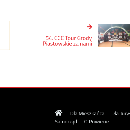
54. CCC Tour Grody
Piastowskie za nami
Dla Mieszkańca
Dla Tury
Samorząd
O Powiecie