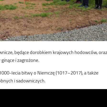
ownicze, będące dorobkiem krajowych hodowców, ora
 ginące i zagrożone.
 1000-lecia bitwy o Niemczę (1017–2017), a także
obnych i sadowniczych.