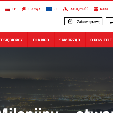
BIP
E-URZĄD
UE
DOSTĘPNOŚĆ
RODO
Załatw sprawę
EDSIĘBIORCY
DLA NGO
SAMORZĄD
O POWIECIE