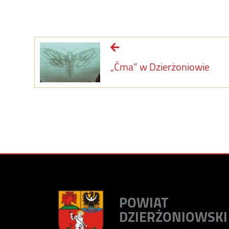
„Ćma” w Dzierżoniowie
POWIAT
DZIERŻONIOWSKI