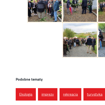
Podobne tematy
Ekologia
imprezy
rekreacja
turystyka