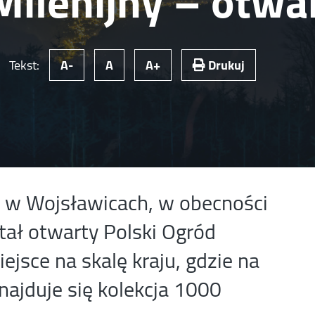
Milenijny – otwa
Tekst:
A-
A
A+
Drukuj
m w Wojsławicach, w obecności
tał otwarty Polski Ogród
iejsce na skalę kraju, gdzie na
najduje się kolekcja 1000