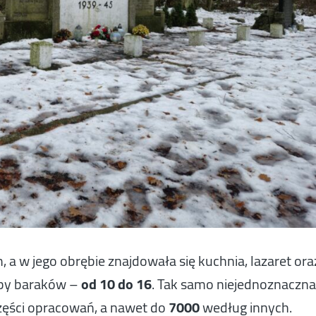
a w jego obrębie znajdowała się kuchnia, lazaret ora
czby baraków –
od 10 do 16
. Tak samo niejednoznaczn
ęści opracowań, a nawet do
7000
według innych.