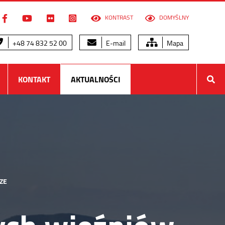
KONTRAST
DOMYŚLNY
+48 74 832 52 00
E-mail
Mapa
KONTAKT
AKTUALNOŚCI
ZE