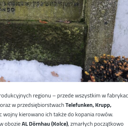
produkcyjnych regionu – przede wszystkim w fabryka
oraz w przedsiębiorstwach
Telefunken, Krupp,
ec wojny kierowano ich także do kopania rowów.
 w obozie
AL Dörnhau (Kolce)
, zmarłych początkowo