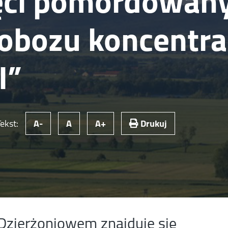
ęci pomordowany
 obozu koncentra
I”
Tekst:
A-
A
A+
Drukuj
 Dzierżoniowem znajduje się