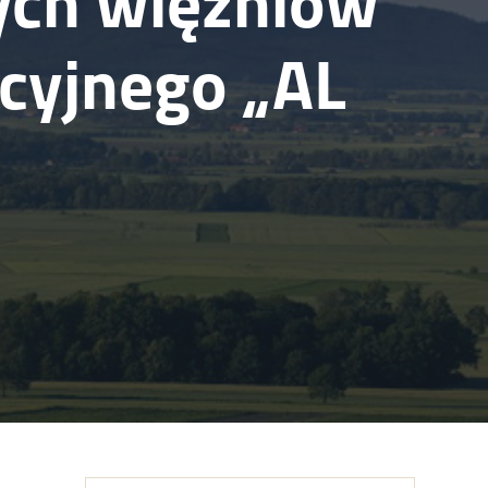
ch więźniów
cyjnego „AL