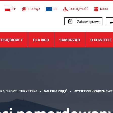
BIP
E-URZĄD
UE
DOSTĘPNOŚĆ
RODO
Załatw sprawę
EDSIĘBIORCY
DLA NGO
SAMORZĄD
O POWIECIE
RA, SPORT I TURYSTYKA
•
GALERIA ZDJĘĆ
•
WYCIECZKI KRAJOZNAWC