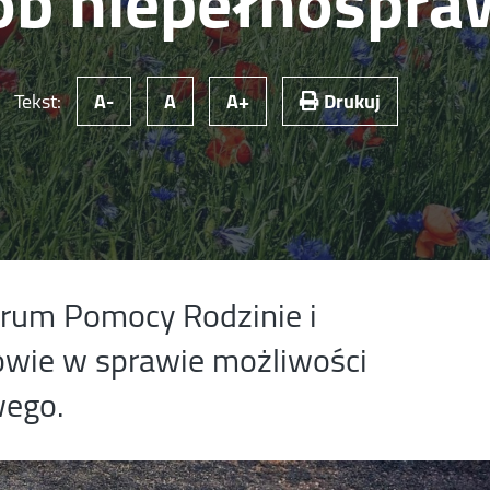
ób niepełnospr
Tekst:
A-
A
A+
Drukuj
rum Pomocy Rodzinie i
owie w sprawie możliwości
wego.