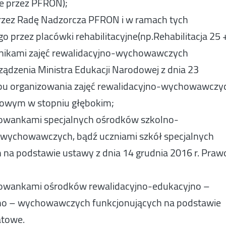
e przez PFRON);
rzez Radę Nadzorcza PFRON i w ramach tych
 przez placówki rehabilitacyjne(np.Rehabilitacja 25 +
estnikami zajęć rewalidacyjno-wychowawczych
ądzenia Ministra Edukacji Narodowej z dnia 23
obu organizowania zajęć rewalidacyjno-wychowawczy
słowym w stopniu głębokim;
chowankami specjalnych ośrodków szkolno-
wychowawczych, bądź uczniami szkół specjalnych
 na podstawie ustawy z dnia 14 grudnia 2016 r. Praw
chowankami ośrodków rewalidacyjno-edukacyjno –
no – wychowawczych funkcjonujących na podstawie
atowe.