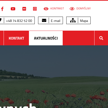
KONTRAST
DOMYŚLNY
+48 74 832 52 00
E-mail
Mapa
KONTAKT
AKTUALNOŚCI