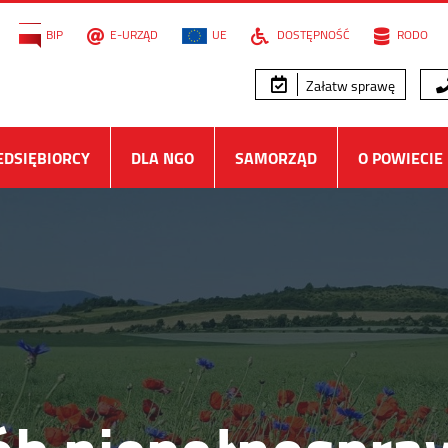
BIP
E-URZĄD
UE
DOSTĘPNOŚĆ
RODO
Załatw sprawę
EDSIĘBIORCY
DLA NGO
SAMORZĄD
O POWIECIE