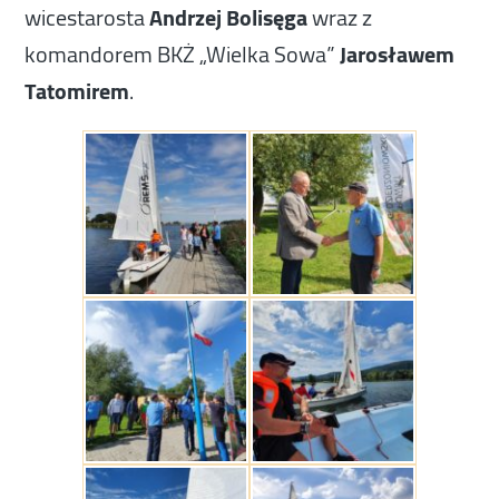
wicestarosta
Andrzej Bolisęga
wraz z
komandorem BKŻ „Wielka Sowa”
Jarosławem
Tatomirem
.