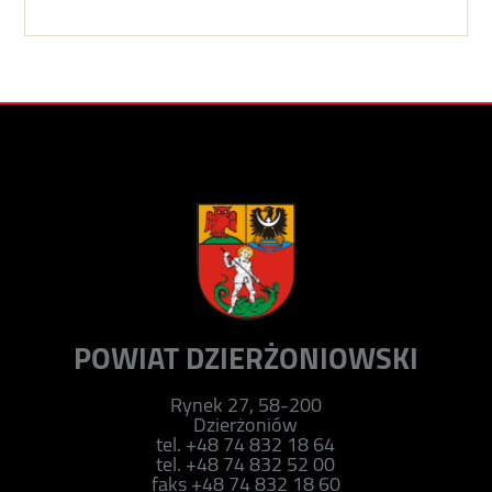
POWIAT DZIERŻONIOWSKI
Rynek 27, 58-200
Dzierżoniów
tel. +48 74 832 18 64
tel. +48 74 832 52 00
faks +48 74 832 18 60