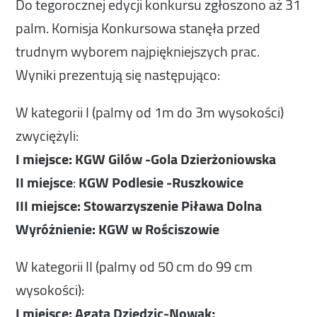
Do tegorocznej edycji konkursu zgłoszono aż 31
palm. Komisja Konkursowa stanęła przed
trudnym wyborem najpiękniejszych prac.
Wyniki prezentują się następująco:
W kategorii I (palmy od 1m do 3m wysokości)
zwyciężyli:
I miejsce: KGW Gilów -Gola Dzierżoniowska
II miejsce
:
KGW Podlesie -Ruszkowice
III miejsce:
Stowarzyszenie Piława Dolna
Wyróżnienie:
KGW w Rościszowie
W kategorii II (palmy od 50 cm do 99 cm
wysokości):
I miejsce:
Agata Dziedzic-Nowak;