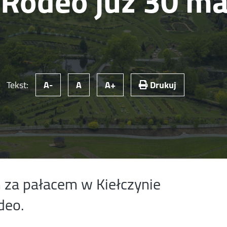
 Rodeo już 30 ma
Tekst:
A-
A
A+
Drukuj
 za pałacem w Kiełczynie
deo.