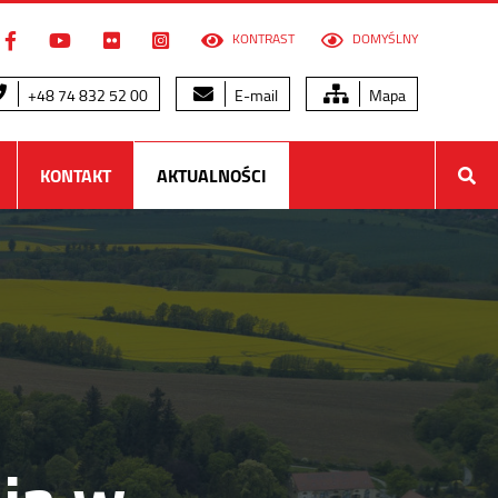
KONTRAST
DOMYŚLNY
+48 74 832 52 00
E-mail
Mapa
KONTAKT
AKTUALNOŚCI