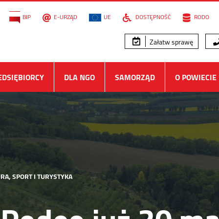
BIP
E-URZĄD
UE
DOSTĘPNOŚĆ
RODO
Załatw sprawę
EDSIĘBIORCY
DLA NGO
SAMORZĄD
O POWIECIE
RA, SPORT I TURYSTYKA