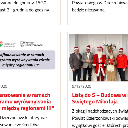
czynne do godziny 15:30.
Powiatowego w Dzierżoniowi
st 31 grudnia do godziny
będzie nieczynna.
2025
5/12/2025
ansowanie w ramach
Listy do S – Budowa wi
gramu wyrównywania
Świętego Mikołaja
c między regionami III”
Z okazji nadchodzących świą
Dzierżoniowski otrzymał
Powiat Dzierżoniowski odwied
nsowanie ze środków
wyjątkowi goście, których p