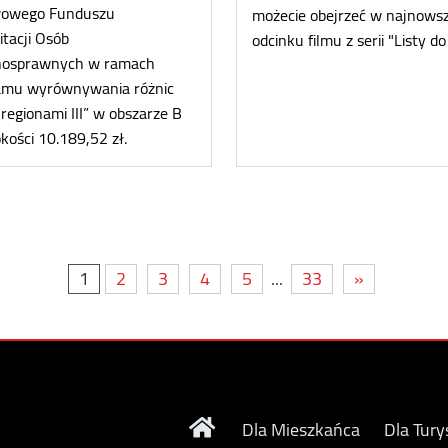
owego Funduszu
możecie obejrzeć w najnow
itacji Osób
odcinku filmu z serii "Listy do 
nosprawnych w ramach
amu wyrównywania różnic
regionami III” w obszarze B
ości 10.189,52 zł.
1
2
3
4
5
...
33
»
Dla Mieszkańca
Dla Tury