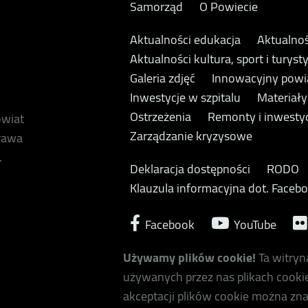
Samorząd
O Powiecie
Aktualności edukacja
Aktualnoś
Aktualności kultura, sport i turyst
Galeria zdjęć
Innowacyjny powi
Inwestycje w szpitalu
Materiał
Ostrzeżenia
Remonty i inwesty
owiat
Zarządzanie kryzysowe
prawa
.
Deklaracja dostępności
RODO
Klauzula informacyjna dot. Faceb
Facebook
YouTube
Używamy plików cookie!
Ta witryn
używanych przez nas plikach cookie
akceptacji plików cookie można zna