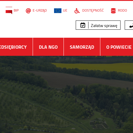
BIP
E-URZĄD
UE
DOSTĘPNOŚĆ
RODO
Załatw sprawę
EDSIĘBIORCY
DLA NGO
SAMORZĄD
O POWIECIE