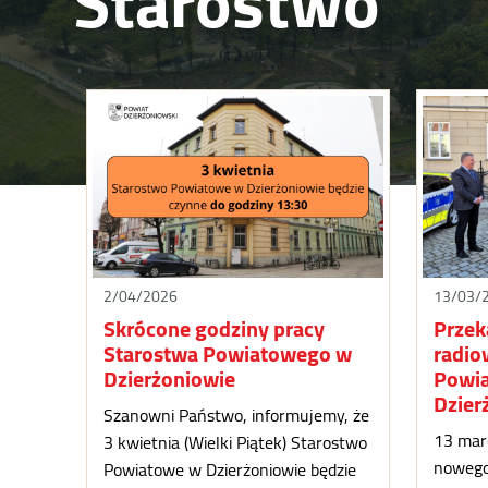
Starostwo
2/04/2026
13/03/
Skrócone godziny pracy
Przek
Starostwa Powiatowego w
radio
Dzierżoniowie
Powia
Dzier
Szanowni Państwo, informujemy, że
13 marc
3 kwietnia (Wielki Piątek) Starostwo
nowego
Powiatowe w Dzierżoniowie będzie