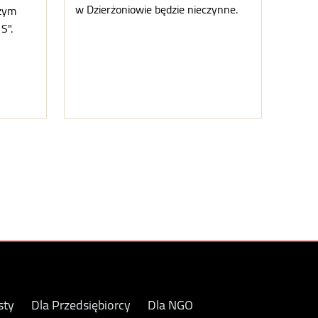
w Dzierżoniowie będzie nieczynne.
szym
S".
sty
Dla Przedsiębiorcy
Dla NGO