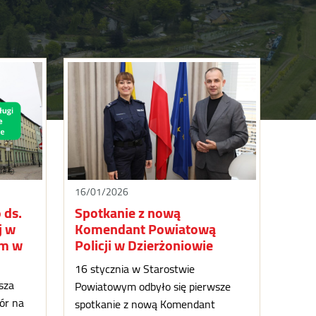
16/01/2026
 ds.
Spotkanie z nową
j w
Komendant Powiatową
ym w
Policji w Dzierżoniowie
16 stycznia w Starostwie
sza
Powiatowym odbyło się pierwsze
ór na
spotkanie z nową Komendant