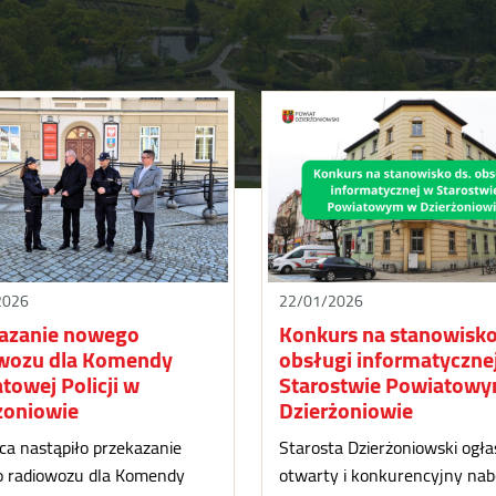
2026
22/01/2026
azanie nowego
Konkurs na stanowisko
wozu dla Komendy
obsługi informatyczne
towej Policji w
Starostwie Powiatow
żoniowie
Dzierżoniowie
a nastąpiło przekazanie
Starosta Dzierżoniowski ogła
 radiowozu dla Komendy
otwarty i konkurencyjny nab