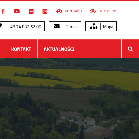
KONTRAST
DOMYŚLNY
+48 74 832 52 00
E-mail
Mapa
KONTAKT
AKTUALNOŚCI