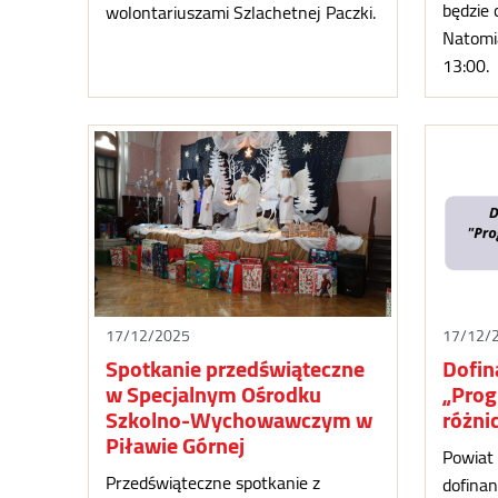
będzie 
wolontariuszami Szlachetnej Paczki.
Natomia
13:00.
17/12/2025
17/12/
Spotkanie przedświąteczne
Dofin
w Specjalnym Ośrodku
„Pro
Szkolno-Wychowawczym w
różni
Piławie Górnej
Powiat 
Przedświąteczne spotkanie z
dofina