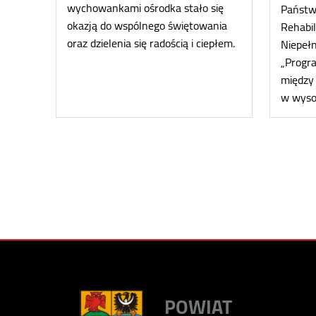
wychowankami ośrodka stało się
Państw
okazją do wspólnego świętowania
Rehabil
oraz dzielenia się radością i ciepłem.
Niepeł
„Progr
między 
w wysok
POWIAT