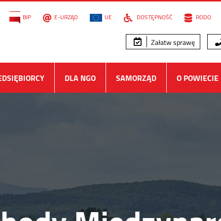
BIP
E-URZĄD
UE
DOSTĘPNOŚĆ
RODO
Załatw sprawę
EDSIĘBIORCY
DLA NGO
SAMORZĄD
O POWIECIE