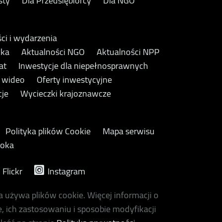
sty
Dla Przedsiębiorcy
Dla NGO
ci i wydarzenia
yka
Aktualności NGO
Aktualności NPP
at
Inwestycje dla niepełnosprawnych
y wideo
Oferty inwestycyjne
cje
Wycieczki krajoznawcze
Polityka plików Cookie
Mapa serwisu
ooka
Flickr
Instagram
a używa plików cookie. Więcej informacji o
, ich zastosowaniu i sposobie modyfikacji