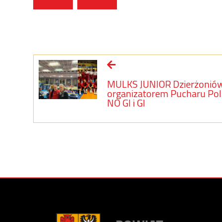
MULKS JUNIOR Dzierżonió
organizatorem Pucharu Pol
NO GI i GI