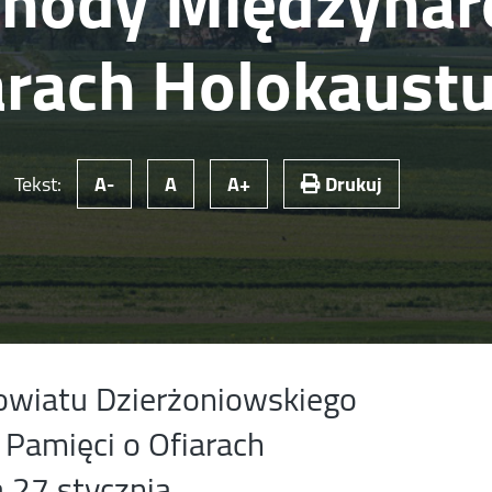
chody Międzyna
arach Holokaust
Tekst:
A-
A
A+
Drukuj
owiatu Dzierżoniowskiego
 Pamięci o Ofiarach
 27 stycznia