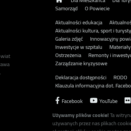
Dla Mieszkańca
Dla Tury
Samorząd
O Powiecie
Aktualności edukacja
Aktualnoś
Aktualności kultura, sport i turyst
Galeria zdjęć
Innowacyjny powi
Inwestycje w szpitalu
Materiał
Ostrzeżenia
Remonty i inwesty
owiat
Zarządzanie kryzysowe
prawa
.
Deklaracja dostępności
RODO
Klauzula informacyjna dot. Faceb
Facebook
YouTube
Używamy plików cookie!
Ta witryn
używanych przez nas plikach cookie