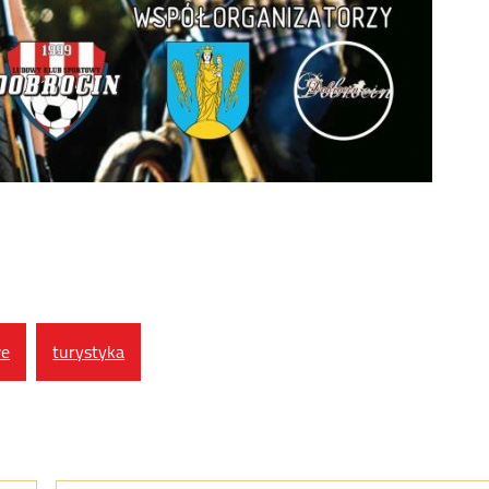
we
turystyka