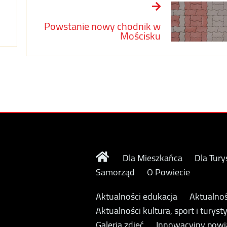
Powstanie nowy chodnik w
Mościsku
Dla Mieszkańca
Dla Tury
Samorząd
O Powiecie
Aktualności edukacja
Aktualnoś
Aktualności kultura, sport i turyst
Galeria zdjęć
Innowacyjny powi