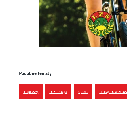
Podobne tematy
imprezy
rekreacja
sport
trasy rowero