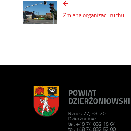
Zmiana organizacji ruchu
POWIAT
DZIERŻONIOWSKI
Rynek 27, 58-200
Dzierżoniów
tel. +48 74 832 18 64
tel. +48 74 832 52 00