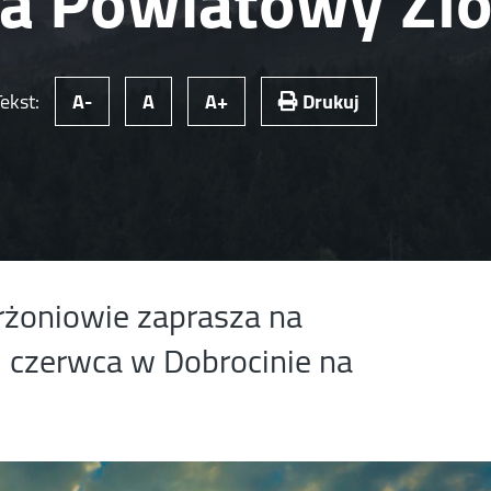
a Powiatowy Zl
Tekst:
A-
A
A+
Drukuj
żoniowie zaprasza na
czerwca w Dobrocinie na