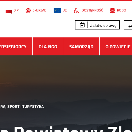
BIP
E-URZĄD
UE
DOSTĘPNOŚĆ
RODO
Załatw sprawę
EDSIĘBIORCY
DLA NGO
SAMORZĄD
O POWIECIE
RA, SPORT I TURYSTYKA