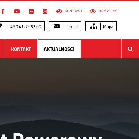
KONTRAST
DOMYŚLNY
+48 74 832 52 00
E-mail
Mapa
KONTAKT
AKTUALNOŚCI