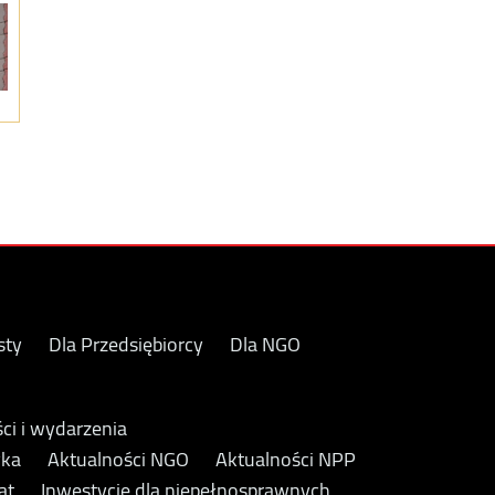
sty
Dla Przedsiębiorcy
Dla NGO
ci i wydarzenia
yka
Aktualności NGO
Aktualności NPP
at
Inwestycje dla niepełnosprawnych