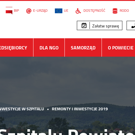
BIP
E-URZĄD
UE
DOSTĘPNOŚĆ
RODO
Załatw sprawę
EDSIĘBIORCY
DLA NGO
SAMORZĄD
O POWIECIE
NWESTYCJE W SZPITALU
•
REMONTY I INWESTYCJE 2019