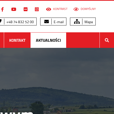
KONTRAST
DOMYŚLNY
+48 74 832 52 00
E-mail
Mapa
KONTAKT
AKTUALNOŚCI