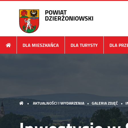
POWIAT
DZIERŻONIOWSKI
DLA MIESZKAŃCA
DLA TURYSTY
DLA PRZ
•
AKTUALNOŚCI I WYDARZENIA
•
GALERIA ZDJĘĆ
•
I