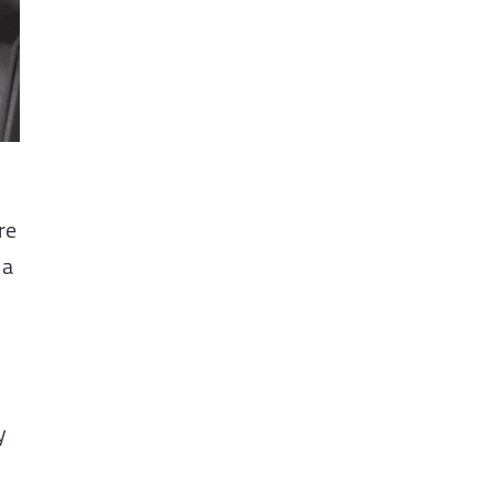
re
 a
y