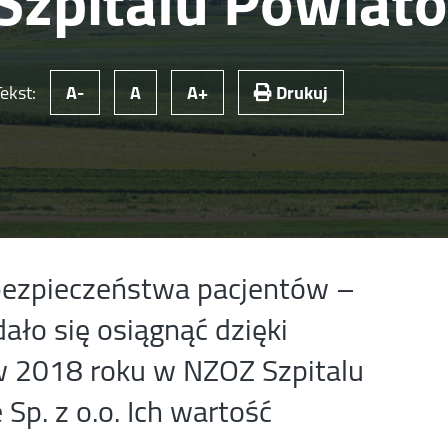
 Szpitalu Powia
Tekst:
A-
A
A+
Drukuj
 bezpieczeństwa pacjentów –
dało się osiągnąć dzięki
 2018 roku w NZOZ Szpitalu
p. z o.o. Ich wartość