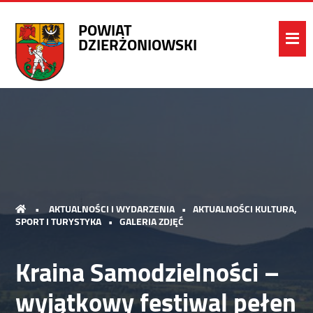
POWIAT
DZIERŻONIOWSKI
•
AKTUALNOŚCI I WYDARZENIA
•
AKTUALNOŚCI KULTURA,
SPORT I TURYSTYKA
•
GALERIA ZDJĘĆ
Kraina Samodzielności –
wyjątkowy festiwal pełen