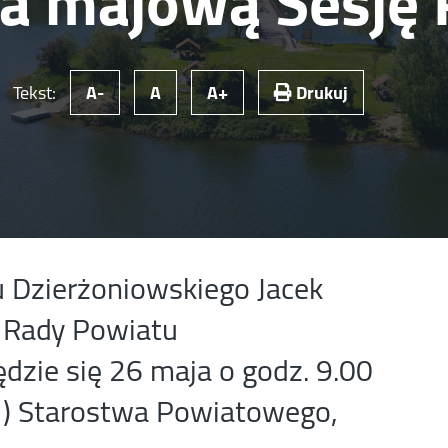
a majową Sesję 
Tekst:
A-
A
A+
Drukuj
 Dzierżoniowskiego Jacek
ę Rady Powiatu
dzie się 26 maja o godz. 9.00
111) Starostwa Powiatowego,