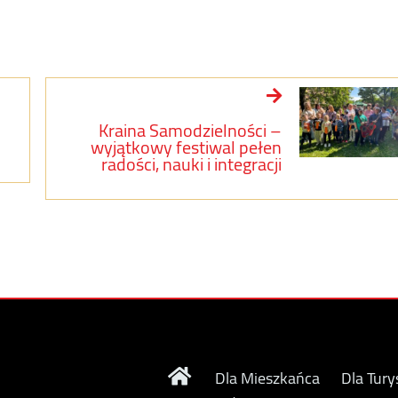
Kraina Samodzielności –
wyjątkowy festiwal pełen
radości, nauki i integracji
Dla Mieszkańca
Dla Tury