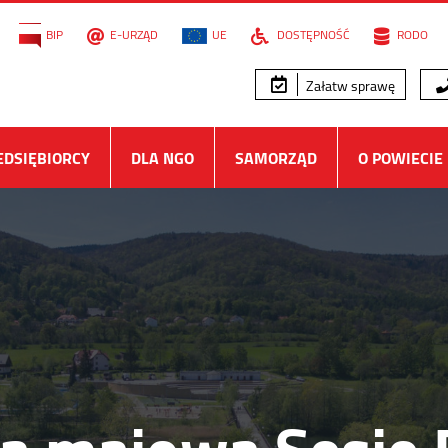
BIP
E-URZĄD
UE
DOSTĘPNOŚĆ
RODO
Załatw sprawę
EDSIĘBIORCY
DLA NGO
SAMORZĄD
O POWIECIE