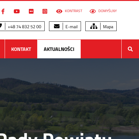
KONTRAST
DOMYŚLNY
+48 74 832 52 00
E-mail
Mapa
KONTAKT
AKTUALNOŚCI