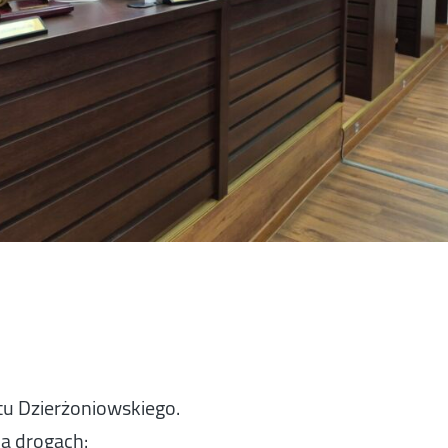
atu Dzierżoniowskiego.
a drogach: