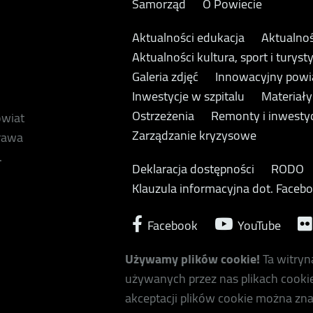
Samorząd
O Powiecie
Aktualności edukacja
Aktualnoś
Aktualności kultura, sport i turyst
Galeria zdjęć
Innowacyjny powi
Inwestycje w szpitalu
Materiał
Ostrzeżenia
Remonty i inwesty
owiat
Zarządzanie kryzysowe
prawa
.
Deklaracja dostępności
RODO
Klauzula informacyjna dot. Faceb
Facebook
YouTube
Używamy plików cookie!
Ta witryn
używanych przez nas plikach cookie
akceptacji plików cookie można zna