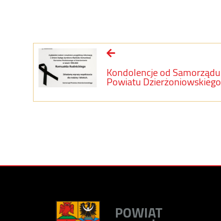
Kondolencje od Samorządu
Powiatu Dzierżoniowskiego
POWIAT