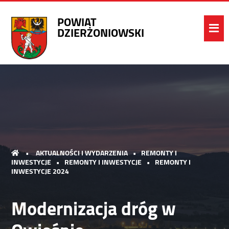
POWIAT
DZIERŻONIOWSKI
•
AKTUALNOŚCI I WYDARZENIA
•
REMONTY I
INWESTYCJE
•
REMONTY I INWESTYCJE
•
REMONTY I
INWESTYCJE 2024
Modernizacja dróg w