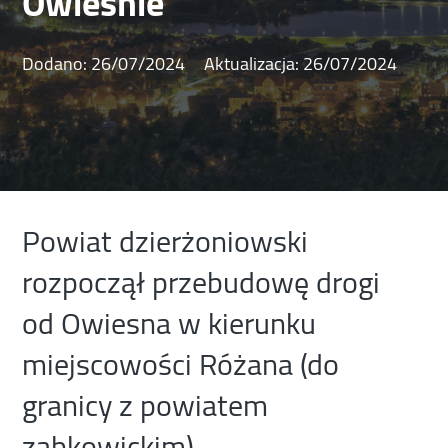
Owieśnie
Dodano:
26/07/2024
Aktualizacja:
26/07/2024
Powiat dzierżoniowski
rozpoczął przebudowę drogi
od Owiesna w kierunku
miejscowości Różana (do
granicy z powiatem
ząbkowickim).