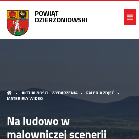
POWIAT
DZIERŻONIOWSKI
•
AKTUALNOŚCI I WYDARZENIA
•
GALERIA ZDJĘĆ
•
MATERIAŁY WIDEO
Na ludowo w
malowniczej scenerii