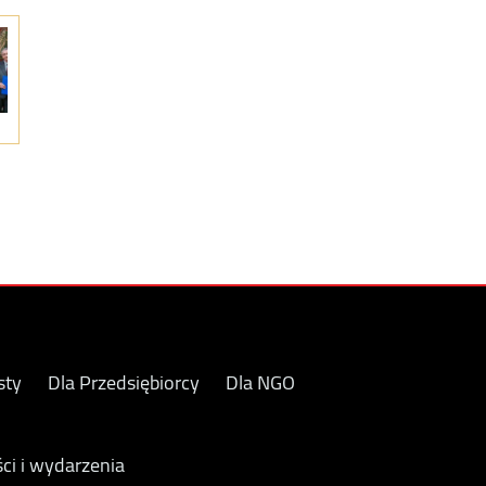
sty
Dla Przedsiębiorcy
Dla NGO
ci i wydarzenia