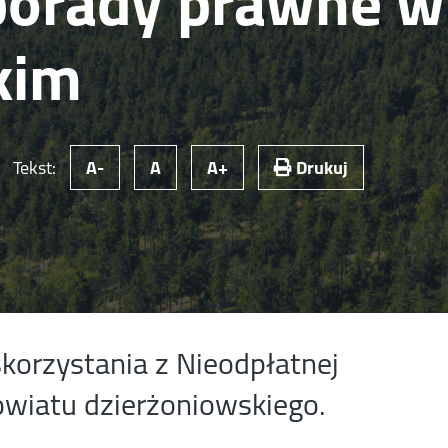
porady prawne w
kim
Tekst:
A-
A
A+
Drukuj
orzystania z Nieodpłatnej
wiatu dzierżoniowskiego.