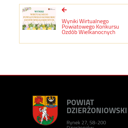
Wyniki Wirtualnego
Powiatowego Konkursu
Ozdób Wielkanocnych
POWIAT
DZIERŻONIOWSKI
Rynek 27, 58-200
Dzierżoniów