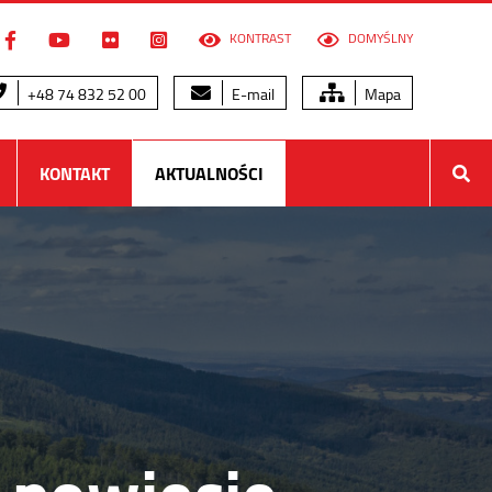
KONTRAST
DOMYŚLNY
+48 74 832 52 00
E-mail
Mapa
KONTAKT
AKTUALNOŚCI