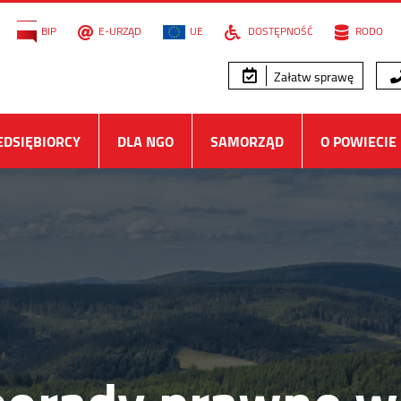
BIP
E-URZĄD
UE
DOSTĘPNOŚĆ
RODO
Załatw sprawę
EDSIĘBIORCY
DLA NGO
SAMORZĄD
O POWIECIE