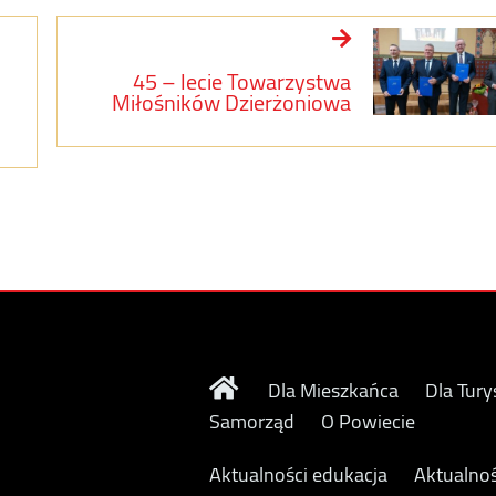
45 – lecie Towarzystwa
Miłośników Dzierżoniowa
Dla Mieszkańca
Dla Tury
Samorząd
O Powiecie
Aktualności edukacja
Aktualnoś