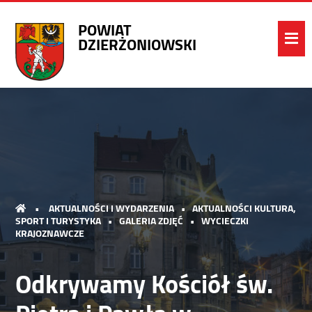
POWIAT
DZIERŻONIOWSKI
•
AKTUALNOŚCI I WYDARZENIA
•
AKTUALNOŚCI KULTURA,
SPORT I TURYSTYKA
•
GALERIA ZDJĘĆ
•
WYCIECZKI
KRAJOZNAWCZE
Odkrywamy Kościół św.