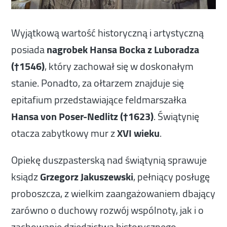
Wyjątkową wartość historyczną i artystyczną
posiada
nagrobek Hansa Bocka z Luboradza
(†1546)
, który zachował się w doskonałym
stanie. Ponadto, za ołtarzem znajduje się
epitafium przedstawiające feldmarszałka
Hansa von Poser-Nedlitz
(†1623)
. Świątynię
otacza zabytkowy mur z
XVI wieku
.
Opiekę duszpasterską nad świątynią sprawuje
ksiądz
Grzegorz Jakuszewski
, pełniący posługę
proboszcza, z wielkim zaangażowaniem dbający
zarówno o duchowy rozwój wspólnoty, jak i o
zachowanie dziedzictwa historycznego