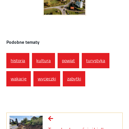
Podobne tematy
historia
kultura
powiat
turystyka
wakacje
wycieczki
zabytki