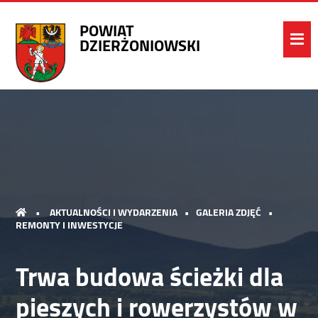
POWIAT
DZIERŻONIOWSKI
•
AKTUALNOŚCI I WYDARZENIA
•
GALERIA ZDJĘĆ
•
REMONTY I INWESTYCJE
Trwa budowa ścieżki dla
pieszych i rowerzystów w