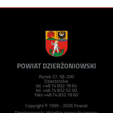
POWIAT DZIERŻONIOWSKI
Rynek 27, 58-200
Dzierżoniów
tel. +48 74 832 18 64
tel. +48 74 832 52 00
faks +48 74 832 18 60
Copyright © 1999 - 2026 Powiat
Dzierżoniowski. Wszelkie prawa do serwisu