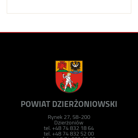
POWIAT DZIERŻONIOWSKI
Rynek 27, 58-200
Dzierżoniów
tel. +48 74 832 18 64
tel. +48 74 832 52 00