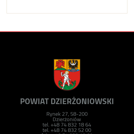
POWIAT DZIERŻONIOWSKI
Rynek 27, 58-200
Dzierżoniów
tel. +48 74 832 18 64
tel. +48 74 832 52 00