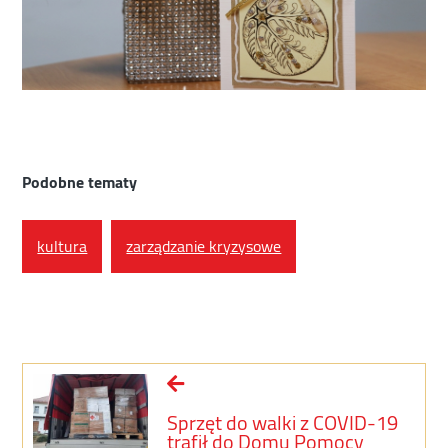
Podobne tematy
kultura
zarządzanie kryzysowe
Sprzęt do walki z COVID-19
trafił do Domu Pomocy