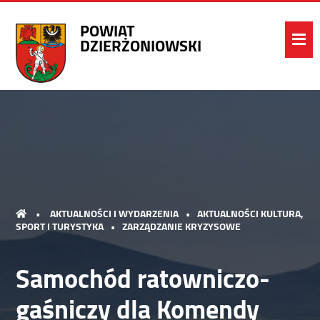
POWIAT
DZIERŻONIOWSKI
•
AKTUALNOŚCI I WYDARZENIA
•
AKTUALNOŚCI KULTURA,
SPORT I TURYSTYKA
•
ZARZĄDZANIE KRYZYSOWE
Samochód ratowniczo-
gaśniczy dla Komendy