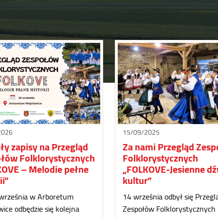
2026
15/09/2025
ły zapisy na Przegląd
Za nami Przegląd Zes
łów Folklorystycznych
Folklorystycznych
OVE – Melodie pełne
„FOLKOVE-Jesienne dź
ii”
kultur”
 września w Arboretum
14 września odbył się Przegl
ice odbędzie się kolejna
Zespołów Folklorystycznych