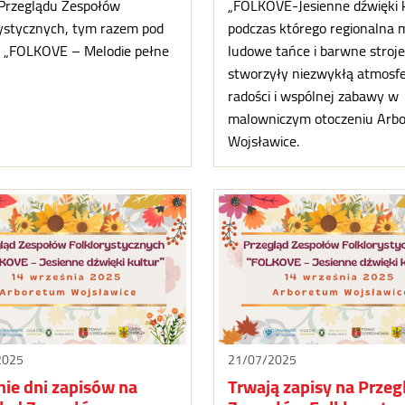
 Przeglądu Zespołów
„FOLKOVE-Jesienne dźwięki k
rystycznych, tym razem pod
podczas którego regionalna 
 „FOLKOVE – Melodie pełne
ludowe tańce i barwne stroj
stworzyły niezwykłą atmosf
radości i wspólnej zabawy w
malowniczym otoczeniu Arb
Wojsławice.
2025
21/07/2025
nie dni zapisów na
Trwają zapisy na Przeg