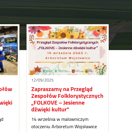
12/09/2025
połów
Zapraszamy na Przegląd
Zespołów Folklorystycznych
więki
„FOLKOVE – Jesienne
dźwięki kultur”
ąd
14 września w malowniczym
otoczeniu Arboretum Wojsławice