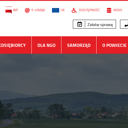
BIP
E-URZĄD
UE
DOSTĘPNOŚĆ
RODO
Załatw sprawę
EDSIĘBIORCY
DLA NGO
SAMORZĄD
O POWIECIE