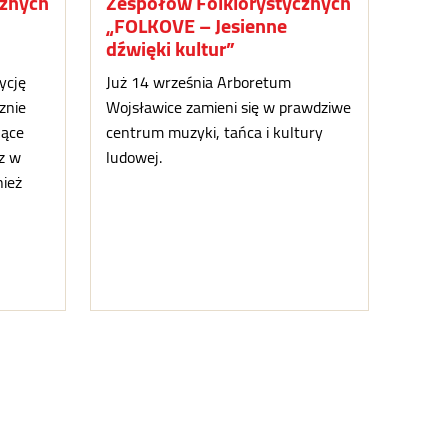
cznych
Zespołów Folklorystycznych
„FOLKOVE – Jesienne
dźwięki kultur”
ycję
Już 14 września Arboretum
znie
Wojsławice zamieni się w prawdziwe
jące
centrum muzyki, tańca i kultury
z w
ludowej.
nież