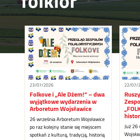
folklor
23/07/2026
22/07/
Folkove i „Ale Dżem!” – dwa
Ruszy
wyjątkowe wydarzenia w
Zespo
Arboretum Wojsławice
„FOLK
histor
26 września Arboretum Wojsławice
Już 26
po raz kolejny stanie się miejscem
Wojsław
spotkań z kulturą, tradycją, historią