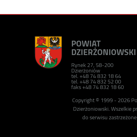
POWIAT
DZIERŻONIOWSKI
Rynek 27, 58-200
Dzierżoniów
tel. +48 74 832 18 64
tel. +48 74 832 52 00
faks +48 74 832 18 60
Copyright © 1999 - 2026 P
Dzierżoniowski. Wszelkie 
do serwisu zastrzeżone