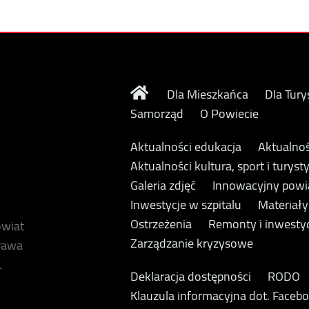
Dla Mieszkańca
Dla Tury
Samorząd
O Powiecie
Aktualności edukacja
Aktualnoś
Aktualności kultura, sport i turyst
Galeria zdjęć
Innowacyjny powi
Inwestycje w szpitalu
Materiał
Ostrzeżenia
Remonty i inwesty
owiat
Zarządzanie kryzysowe
prawa
.
Deklaracja dostępności
RODO
Klauzula informacyjna dot. Faceb