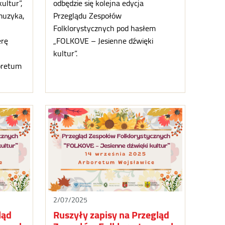
ultur”,
odbędzie się kolejna edycja
muzyka,
Przeglądu Zespołów
e
Folklorystycznych pod hasłem
erę
„FOLKOVE – Jesienne dźwięki
kultur”.
oretum
2/07/2025
ląd
Ruszyły zapisy na Przegląd