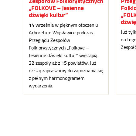
Zespołów Folklorystycznych
Przeg
„FOLKOVE – Jesienne
Folkl
dźwięki kultur”
„FOLK
dźwię
14 września w pięknym otoczeniu
Już tyl
Arboretum Wojsławice podczas
na tego
Przeglądu Zespołów
Zespołó
Folklorystycznych „Folkove –
Jesienne dźwięki kultur” wystąpią
22 zespoły aż z 15 powiatów. Już
dzisiaj zapraszamy do zapoznania się
z pełnym harmonogramem
wydarzenia.