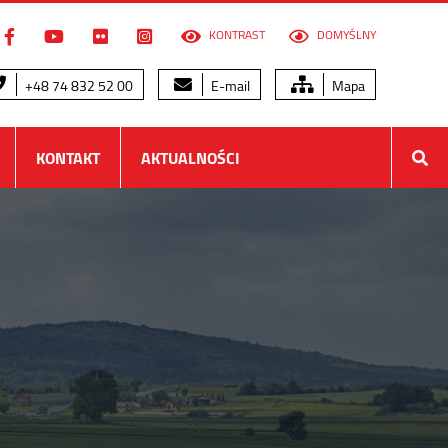
KONTRAST
DOMYŚLNY
+48 74 832 52 00
E-mail
Mapa
KONTAKT
AKTUALNOŚCI