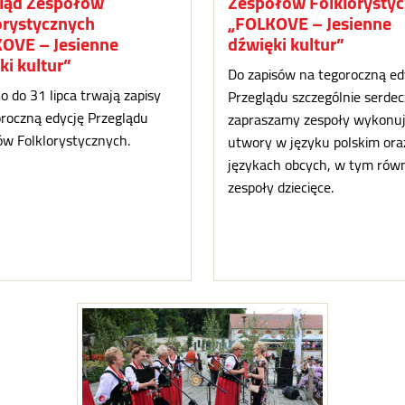
ląd Zespołów
Zespołów Folklorysty
orystycznych
„FOLKOVE – Jesienne
OVE – Jesienne
dźwięki kultur”
ki kultur”
Do zapisów na tegoroczną ed
ko do 31 lipca trwają zapisy
Przeglądu szczególnie serdec
roczną edycję Przeglądu
zapraszamy zespoły wykonu
w Folklorystycznych.
utwory w języku polskim ora
językach obcych, w tym rów
zespoły dziecięce.