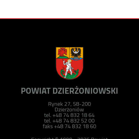
POWIAT DZIERŻONIOWSKI
Rynek 27, 58-200
Dzierżoniów
tel. +48 74 832 18 64
tel. +48 74 832 52 00
faks +48 74 832 18 60