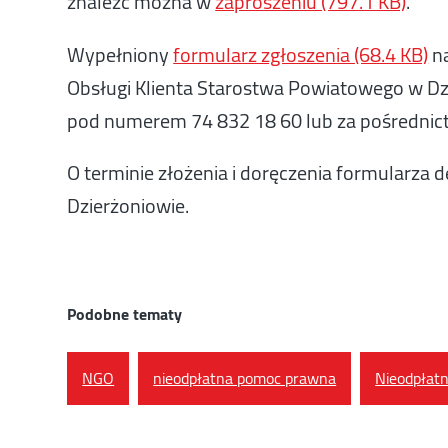
znaleźć można w
zaproszeniu (797.1 KB)
.
Wypełniony
formularz zgłoszenia (68.4 KB)
na
Obsługi Klienta Starostwa Powiatowego w Dz
pod numerem 74 832 18 60 lub za pośrednic
O terminie złożenia i doręczenia formularz
Dzierżoniowie.
Podobne tematy
NGO
nieodpłatna pomoc prawna
Nieodpłat