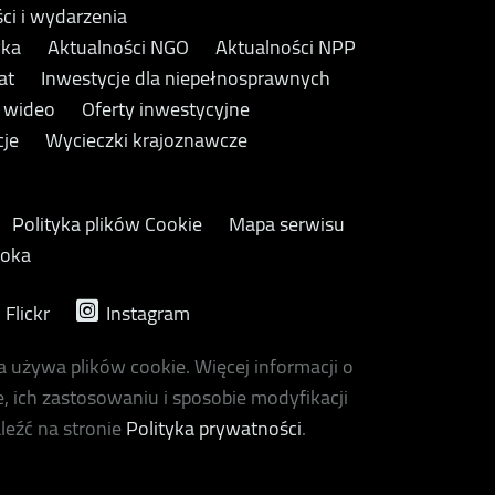
ci i wydarzenia
yka
Aktualności NGO
Aktualności NPP
at
Inwestycje dla niepełnosprawnych
y wideo
Oferty inwestycyjne
cje
Wycieczki krajoznawcze
Polityka plików Cookie
Mapa serwisu
ooka
Flickr
Instagram
a używa plików cookie. Więcej informacji o
, ich zastosowaniu i sposobie modyfikacji
leźć na stronie
Polityka prywatności
.