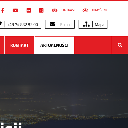
KONTRAST
DOMYŚLNY
+48 74 832 52 00
E-mail
Mapa
KONTAKT
AKTUALNOŚCI