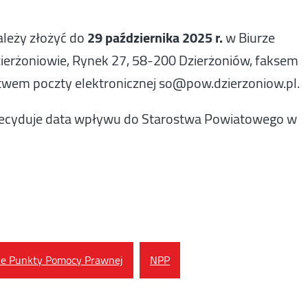
leży złożyć do
29 października 2025 r.
w Biurze
ierżoniowie, Rynek 27, 58-200 Dzierżoniów, faksem
twem poczty elektronicznej so@pow.dzierzoniow.pl.
a decyduje data wpływu do Starostwa Powiatowego w
ne Punkty Pomocy Prawnej
NPP