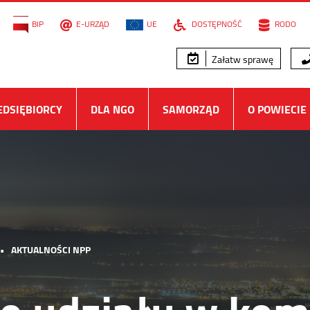
BIP
E-URZĄD
UE
DOSTĘPNOŚĆ
RODO
Załatw sprawę
EDSIĘBIORCY
DLA NGO
SAMORZĄD
O POWIECIE
•
AKTUALNOŚCI NPP