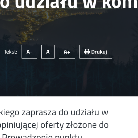
o udziału w komi
Tekst:
A-
A
A+
Drukuj
iego zaprasza do udziału w
piniującej oferty złożone do
 „Prowadzenie punktu