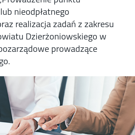
lub nieodpłatnego
az realizacja zadań z zakresu
Powiatu Dzierżoniowskiego w
e pozarządowe prowadzące
go.