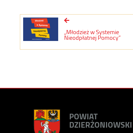
„Młodzież w Systemie
Nieodpłatnej Pomocy”
POWIAT
DZIERŻONIOWSKI