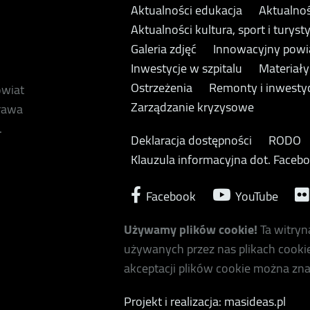
Aktualności edukacja
Aktualnoś
Aktualności kultura, sport i turyst
Galeria zdjęć
Innowacyjny powi
Inwestycje w szpitalu
Materiał
Ostrzeżenia
Remonty i inwesty
owiat
Zarządzanie kryzysowe
prawa
.
Deklaracja dostępności
RODO
Klauzula informacyjna dot. Faceb
Facebook
YouTube
Używamy plików cookie!
Ta witryn
używanych przez nas plikach cookie
akceptacji plików cookie można zna
Projekt i realizacja: masideas.pl