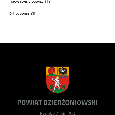
Innowacyjny powiat
(19)
Ostrzeżenia
(3)
POWIAT DZIERŻONIOWSKI
Rynek 27, 58-200