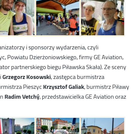
nizatorzy i sponsorzy wydarzenia, czyli
yc, Powiatu Dzierżoniowskiego, firmy GE Aviation,
ator partnerskiego biegu Piławska Skała). Ze sceny
i
Grzegorz Kosowski
, zastępca burmistrza
urmistrza Pieszyc
Krzysztof Galiak
, burmistrz Piławy
un
Radim Vetchý
, przedstawicielka GE Aviation oraz