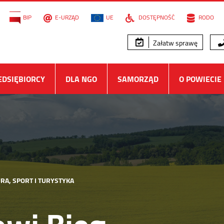
BIP
E-URZĄD
UE
DOSTĘPNOŚĆ
RODO
Załatw sprawę
EDSIĘBIORCY
DLA NGO
SAMORZĄD
O POWIECIE
RA, SPORT I TURYSTYKA