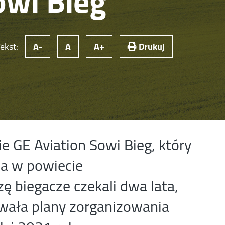
owi Bieg
Tekst:
A-
A
A+
Drukuj
ie GE Aviation Sowi Bieg, który
ca w powiecie
ę biegacze czekali dwa lata,
ała plany zorganizowania