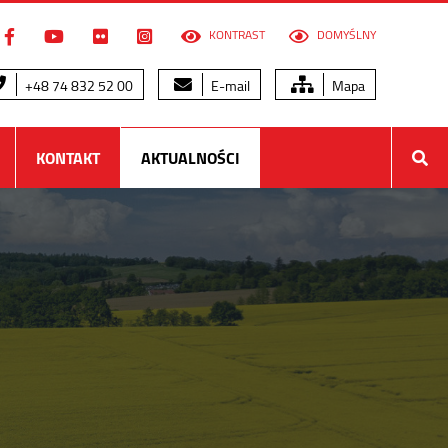
KONTRAST
DOMYŚLNY
+48 74 832 52 00
E-mail
Mapa
KONTAKT
AKTUALNOŚCI