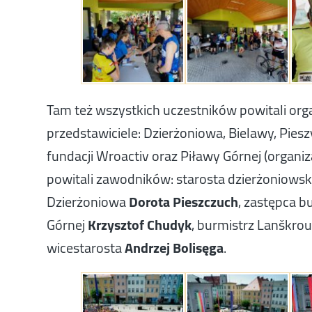
Tam też wszystkich uczestników powitali orga
przedstawiciele: Dzierżoniowa, Bielawy, Piesz
fundacji Wroactiv oraz Piławy Górnej (organiz
powitali zawodników: starosta dzierżoniowsk
Dzierżoniowa
Dorota Pieszczuch
, zastępca b
Górnej
Krzysztof Chudyk
, burmistrz Lanškro
wicestarosta
Andrzej Bolisęga
.