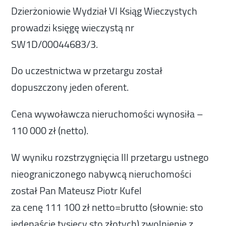
Dzierżoniowie Wydział VI Ksiąg Wieczystych
prowadzi księgę wieczystą nr
SW1D/00044683/3.
Do uczestnictwa w przetargu został
dopuszczony jeden oferent.
Cena wywoławcza nieruchomości wynosiła –
110 000 zł (netto).
W wyniku rozstrzygnięcia III przetargu ustnego
nieograniczonego nabywcą nieruchomości
został Pan Mateusz Piotr Kufel
za cenę 111 100 zł netto=brutto (słownie: sto
jedenaście tysięcy sto złotych) zwolnienie z