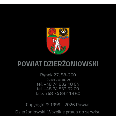
POWIAT DZIERŻONIOWSKI
Rynek 27, 58-200
Dzierżoniów
tel. +48 74 832 18 64
tel. +48 74 832 52 00
faks +48 74 832 18 60
Copyright © 1999 - 2026 Powiat
Dzierżoniowski. Wszelkie prawa do serwisu