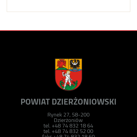
POWIAT DZIERŻONIOWSKI
Rynek 27, 58-200
Dzierżoniów
tel. +48 74 832 18 64
tel. +48 74 832 52 00
faks +48 74 832 18 60