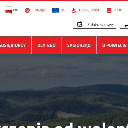
BIP
E-URZĄD
UE
DOSTĘPNOŚĆ
RODO
Załatw sprawę
EDSIĘBIORCY
DLA NGO
SAMORZĄD
O POWIECIE