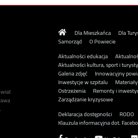
Dla Mieszkańca
Dla Tury
Samorząd
O Powiecie
Aktualności edukacja
Aktualnoś
Aktualności kultura, sport i turyst
Galeria zdjęć
Innowacyjny powi
Inwestycje w szpitalu
Materiał
Ostrzeżenia
Remonty i inwesty
owiat
Zarządzanie kryzysowe
prawa
.
Deklaracja dostępności
RODO
Klauzula informacyjna dot. Faceb