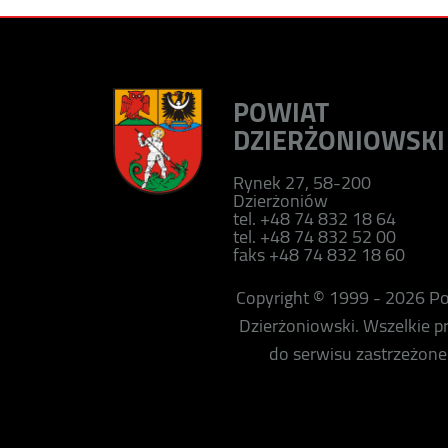
POWIAT
DZIERŻONIOWSKI
Rynek 27, 58-200
Dzierżoniów
tel. +48 74 832 18 64
tel. +48 74 832 52 00
faks +48 74 832 18 60
Copyright © 1999 - 2026 P
Dzierżoniowski. Wszelkie 
do serwisu zastrzeżone