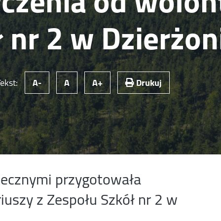
czenia od wolont
 nr 2 w Dzierżon
Tekst:
A-
A
A+
Drukuj
ątecznymi przygotowała
iuszy z Zespołu Szkół nr 2 w