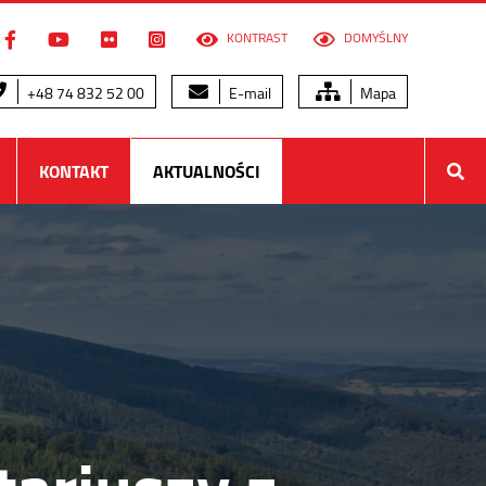
KONTRAST
DOMYŚLNY
+48 74 832 52 00
E-mail
Mapa
KONTAKT
AKTUALNOŚCI