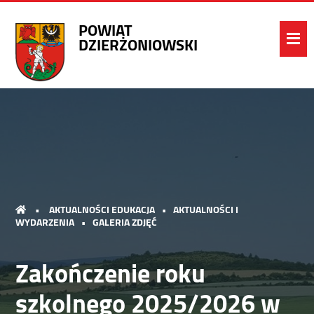
POWIAT
DZIERŻONIOWSKI
•
AKTUALNOŚCI EDUKACJA
•
AKTUALNOŚCI I
WYDARZENIA
•
GALERIA ZDJĘĆ
Zakończenie roku
szkolnego 2025/2026 w