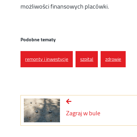
możliwości finansowych placówki.
Podobne tematy
remonty i inwestycje
szpital
zdrowie
Zagraj w bule