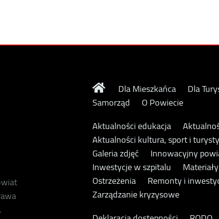
Dla Mieszkańca
Dla Tury
Samorząd
O Powiecie
Aktualności edukacja
Aktualnoś
Aktualności kultura, sport i turyst
Galeria zdjęć
Innowacyjny powi
Inwestycje w szpitalu
Materiał
Ostrzeżenia
Remonty i inwesty
owiat
Zarządzanie kryzysowe
prawa
.
Deklaracja dostępności
RODO