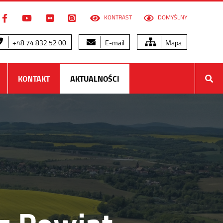
KONTRAST
DOMYŚLNY
+48 74 832 52 00
E-mail
Mapa
KONTAKT
AKTUALNOŚCI