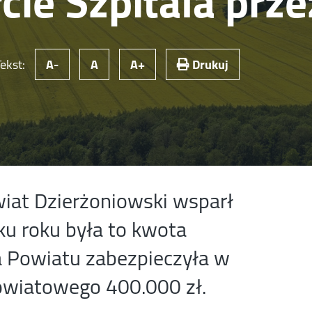
cie Szpitala prz
Tekst:
A-
A
A+
Drukuj
wiat Dzierżoniowski wsparł
ku roku była to kwota
a Powiatu zabezpieczyła w
owiatowego 400.000 zł.