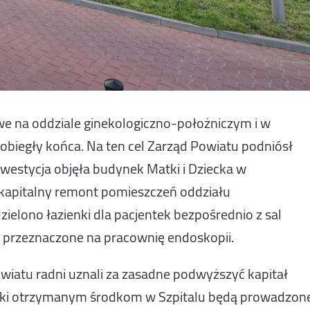
e na oddziale ginekologiczno-położniczym i w
obiegły końca. Na ten cel Zarząd Powiatu podniósł
nwestycja objęła budynek Matki i Dziecka w
 kapitalny remont pomieszczeń oddziału
zielono łazienki dla pacjentek bezpośrednio z sal
le przeznaczone na pracownię endoskopii.
wiatu radni uznali za zasadne podwyższyć kapitał
zięki otrzymanym środkom w Szpitalu będą prowadzon