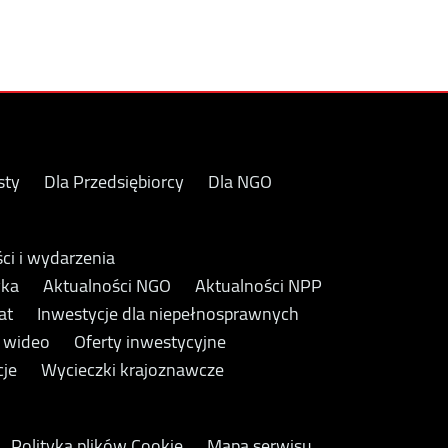
sty
Dla Przedsiębiorcy
Dla NGO
ci i wydarzenia
yka
Aktualności NGO
Aktualności NPP
at
Inwestycje dla niepełnosprawnych
y wideo
Oferty inwestycyjne
cje
Wycieczki krajoznawcze
Polityka plików Cookie
Mapa serwisu