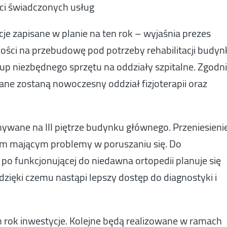
ści świadczonych usług
je zapisane w planie na ten rok – wyjaśnia prezes
jności na przebudowę pod potrzeby rehabilitacji budy
 niezbędnego sprzętu na oddziały szpitalne. Zgodn
ane zostaną nowoczesny oddział fizjoterapii oraz
nywane na III piętrze budynku głównego. Przeniesieni
tom mającym problemy w poruszaniu się. Do
 po funkcjonującej do niedawna ortopedii planuje się
 dzięki czemu nastąpi lepszy dostęp do diagnostyki i
n rok inwestycje. Kolejne będą realizowane w ramach