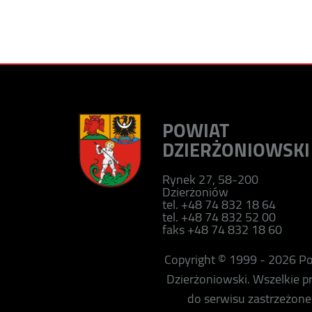
POWIAT
DZIERŻONIOWSKI
Rynek 27, 58-200
Dzierżoniów
tel. +48 74 832 18 64
tel. +48 74 832 52 00
faks +48 74 832 18 60
Copyright © 1999 - 2026 P
Dzierżoniowski. Wszelkie 
do serwisu zastrzeżone