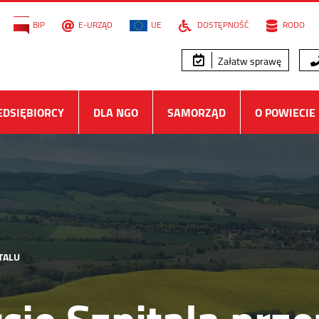
BIP
E-URZĄD
UE
DOSTĘPNOŚĆ
RODO
Załatw sprawę
EDSIĘBIORCY
DLA NGO
SAMORZĄD
O POWIECIE
TALU