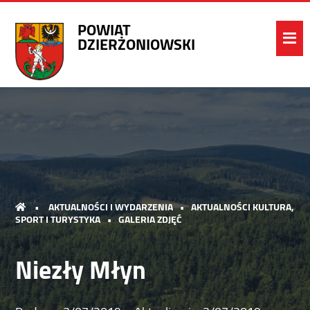
POWIAT
DZIERŻONIOWSKI
•
AKTUALNOŚCI I WYDARZENIA
•
AKTUALNOŚCI KULTURA,
SPORT I TURYSTYKA
•
GALERIA ZDJĘĆ
Niezły Młyn