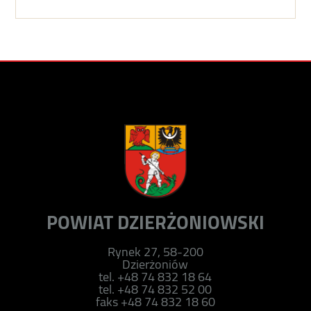
POWIAT DZIERŻONIOWSKI
Rynek 27, 58-200
Dzierżoniów
tel. +48 74 832 18 64
tel. +48 74 832 52 00
faks +48 74 832 18 60