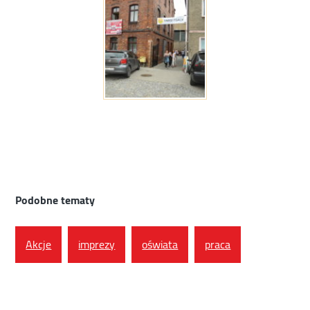
Podobne tematy
Akcje
imprezy
oświata
praca