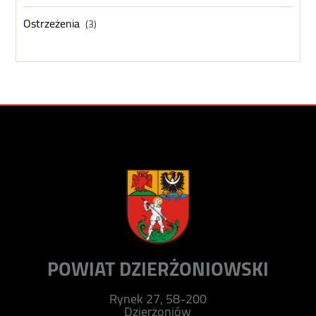
Ostrzeżenia
(3)
POWIAT DZIERŻONIOWSKI
Rynek 27, 58-200
Dzierżoniów