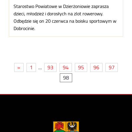
Starostwo Powiatowe w Dzierżoniowie zaprasza
dzieci, młodzież i dorosłych na zlot rowerowy.
Odbędzie się on 20 czerwca na boisku sportowym w
Dobrocinie.
«
1
...
93
94
95
96
97
98