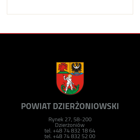
POWIAT DZIERŻONIOWSKI
Rynek 27, 58-200
Dzierżoniów
tel. +48 74 832 18 64
tel. +48 74 832 52 00