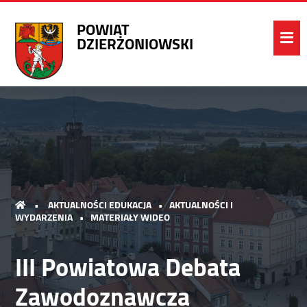
POWIAT
DZIERŻONIOWSKI
•
AKTUALNOŚCI EDUKACJA
•
AKTUALNOŚCI I
WYDARZENIA
•
MATERIAŁY WIDEO
III Powiatowa Debata
Zawodoznawcza