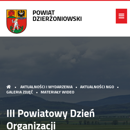
POWIAT
DZIERŻONIOWSKI
•
AKTUALNOŚCI I WYDARZENIA
•
AKTUALNOŚCI NGO
•
GALERIA ZDJĘĆ
•
MATERIAŁY WIDEO
III Powiatowy Dzień
Organizacji