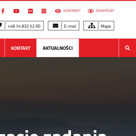
KONTRAST
DOMYŚLNY
+48 74 832 52 00
E-mail
Mapa
KONTAKT
AKTUALNOŚCI