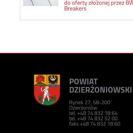
do oferty złożonej przez B
Breakers
POWIAT
DZIERŻONIOWSKI
Rynek 27, 58-200
Dzierżoniów
tel. +48 74 832 18 64
tel. +48 74 832 52 00
faks +48 74 832 18 60