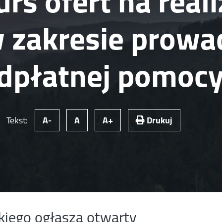
rs ofert na reali
w zakresie prowa
dpłatnej pomocy
Tekst:
A-
A
A+
Drukuj
kiego ogłasza otwarty