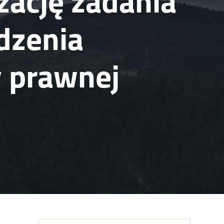
zację zadania
dzenia
 prawnej