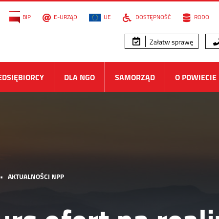
BIP
E-URZĄD
UE
DOSTĘPNOŚĆ
RODO
Załatw sprawę
EDSIĘBIORCY
DLA NGO
SAMORZĄD
O POWIECIE
•
AKTUALNOŚCI NPP