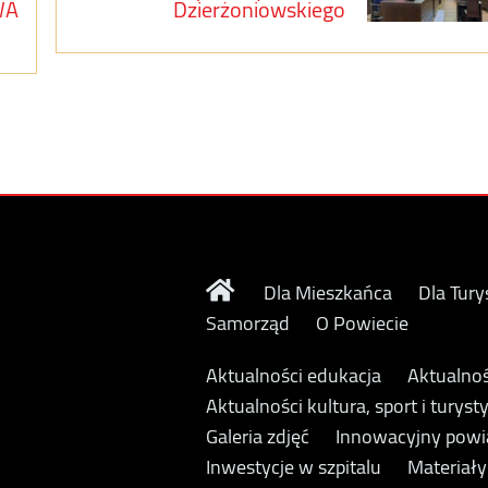
WA
Dzierżoniowskiego
Dla Mieszkańca
Dla Tury
Samorząd
O Powiecie
Aktualności edukacja
Aktualnoś
Aktualności kultura, sport i turyst
Galeria zdjęć
Innowacyjny powi
Inwestycje w szpitalu
Materiał