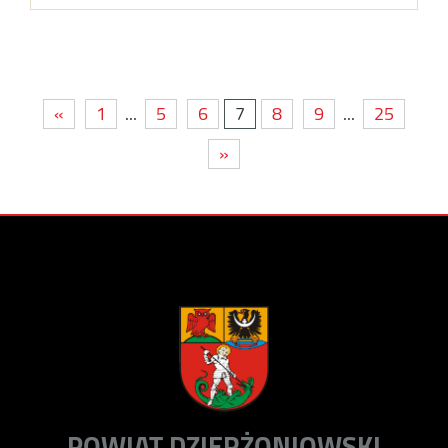
«
1
...
5
6
7
8
9
...
25
»
POWIAT DZIERŻONIOWSKI